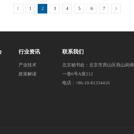
1
2
3
4
5
6
7
会
行业资讯
联系我们
产业技术
北京秘书处：北京市房山区燕山岗南
政策解读
一巷6号A座212
电话：+86-10-81334416